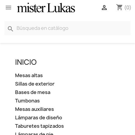
shopping_cart


(0)
search
INICIO
Mesas altas
Sillas de exterior
Bases de mesa
Tumbonas
Mesas auxiliares
Lámparas de diseño
Taburetes tapizados
Lámparas de pie