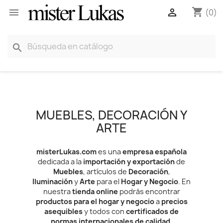
shopping_cart


(0)
search
MUEBLES, DECORACIÓN Y
ARTE
misterLukas.com
es una
empresa española
dedicada a la
importación y exportación
de
Muebles
, artículos de
Decoración
,
Iluminación
y
Arte
para el
Hogar y Negocio
. En
nuestra
tienda online
podrás encontrar
productos para el hogar y negocio
a
precios
asequibles
y todos con
certificados de
normas internacionales de calidad
.