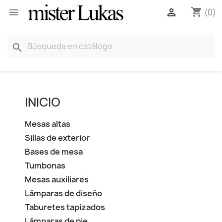
shopping_cart


(0)
search
INICIO
Mesas altas
Sillas de exterior
Bases de mesa
Tumbonas
Mesas auxiliares
Lámparas de diseño
Taburetes tapizados
Lámparas de pie